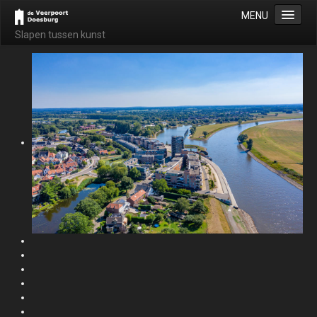
MENU
Slapen tussen kunst
Home
Dia voorstelling
B&B Guesthouse Appartement
Informatie
Appartement De Aak / The Barge
Prijzen
Veiligheid
Galerie
Informatie
Aboriginal Art Schilderijen.
Balinese Fijnpenseel Schilderijen.