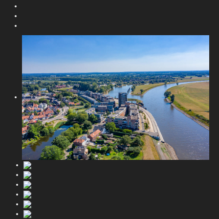
Indonesische Ambachtelijke Kunst.
Duurzaamheid
Leveranciers
Contact
Locatie
A t/m Z
Gastheer
BenB de Veerpoort 4 tulpen
Wat gasten van ons vinden